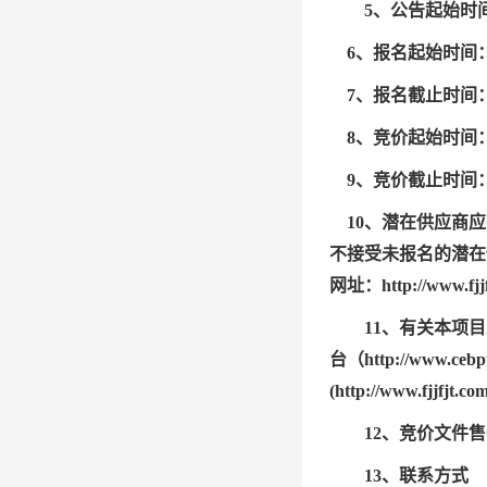
5、公告起始时
6、报名起始时间
7、报名截止时间
8、竞价起始时间
9、竞价截止时间
10、
潜在供应商应
不接受未报名的潜在
网址：
http://www.fjj
11、有关本项
台（
http://www
(http://www.
12、
竞价文件售
13、
联系方式