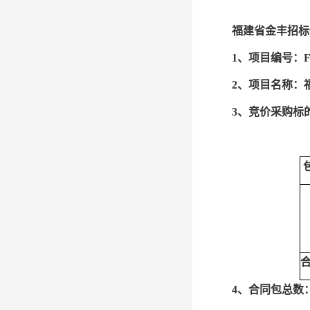
福建省金丰招标
1、项目编号：
F
2、项目名称：
3、竞价采购标
4、合同包总数